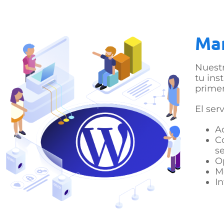
Ma
Nuestr
tu ins
primer
El se
A
C
s
O
M
I