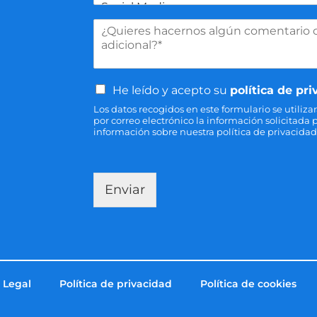
i
l
o
c
e
M
i
c
e
o
t
n
*
r
s
ó
a
C
n
He leído y acepto su
política de pr
j
a
i
e
Los datos recogidos en este formulario se utiliza
s
c
por correo electrónico la información solicitada
i
o
información sobre nuestra política de privacida
l
*
l
a
s
Enviar
d
e
v
e
r
i
 Legal
Política de privacidad
Política de cookies
f
i
c